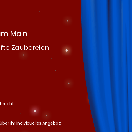
 am Main
fte Zaubereien
lbrecht
über Ihr individuelles Angebot;
!