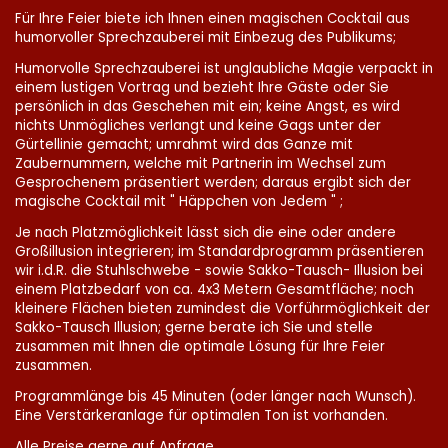
Für Ihre Feier biete ich Ihnen einen magischen Cocktail aus
humorvoller Sprechzauberei mit Einbezug des Publikums;
Humorvolle Sprechzauberei ist unglaubliche Magie verpackt in
einem lustigen Vortrag und bezieht Ihre Gäste oder Sie
persönlich in das Geschehen mit ein; keine Angst, es wird
nichts Unmögliches verlangt und keine Gags unter der
Gürtellinie gemacht; umrahmt wird das Ganze mit
Zaubernummern, welche mit Partnerin im Wechsel zum
Gesprochenem präsentiert werden; daraus ergibt sich der
magische Cocktail mit " Häppchen von Jedem " ;
Je nach Platzmöglichkeit lässt sich die eine oder andere
Großillusion integrieren; im Standardprogramm präsentieren
wir i.d.R. die Stuhlschwebe - sowie Sakko-Tausch- Illusion bei
einem Platzbedarf von ca. 4x3 Metern Gesamtfläche; noch
kleinere Flächen bieten zumindest die Vorführmöglichkeit der
Sakko-Tausch Illusion; gerne berate ich Sie und stelle
zusammen mit Ihnen die optimale Lösung für Ihre Feier
zusammen.
Programmlänge bis 45 Minuten (oder länger nach Wunsch).
Eine Verstärkeranlage für optimalen Ton ist vorhanden.
Alle Preise gerne auf Anfrage